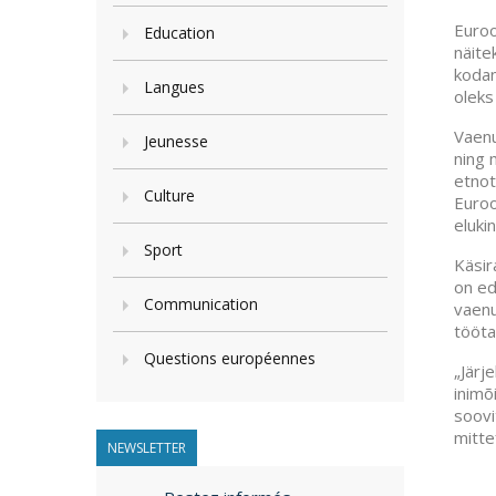
Euroo
Education
näite
kodan
Langues
oleks 
Vaenu
Jeunesse
ning 
etnot
Culture
Euroo
eluki
Sport
Käsir
on ed
Communication
vaenu
tööta
Questions européennes
„Järj
inimõ
soovi
mitte
NEWSLETTER