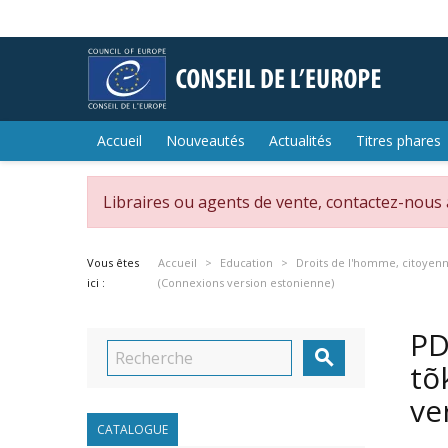
Accueil
Nouveautés
Actualités
Titres phares
Libraires ou agents de vente, contactez-nous
Vous êtes
Accueil
Education
Droits de l'homme, citoyenn
ici :
(Connexions version estonienne)
PD

tõ
ve
CATALOGUE