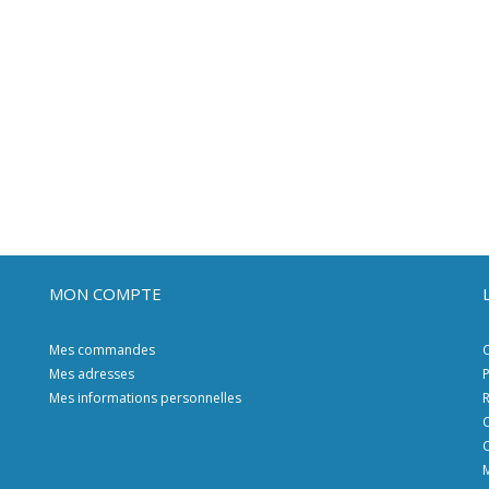
MON COMPTE
Mes commandes
C
Mes adresses
P
Mes informations personnelles
R
C
C
M