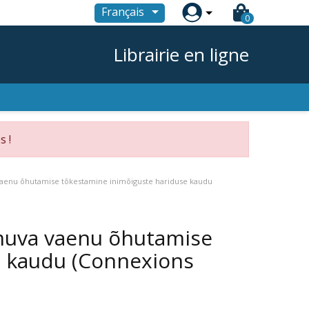

Français
0
Librairie en ligne
s !
a vaenu õhutamise tõkestamine inimõiguste hariduse kaudu
oimuva vaenu õhutamise
e kaudu (Connexions