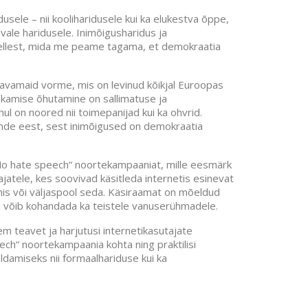
ele – nii kooliharidusele kui ka elukestva õppe,
le haridusele. Inimõigusharidus ja
ellest, mida me peame tagama, et demokraatia
tavamaid vorme, mis on levinud kõikjal Euroopas
hkamise õhutamine on sallimatuse ja
ul on noored nii toimepanijad kui ka ohvrid.
nende eest, sest inimõigused on demokraatia
No hate speech“ noortekampaaniat, mille eesmärk
ajatele, kes soovivad käsitleda internetis esinevat
is või väljaspool seda. Käsiraamat on mõeldud
si võib kohandada ka teistele vanuserühmadele.
m teavet ja harjutusi internetikasutajate
ech“ noortekampaania kohta ning praktilisi
amiseks nii formaalhariduse kui ka