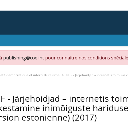
 à
publishing@coe.int
pour connaître nos conditions spéciale
eté démocratique et interculturalisme
PDF - Järjehoidjad – internetis toimuv
F - Järjehoidjad – internetis t
kestamine inimõiguste haridus
rsion estonienne)
(2017)