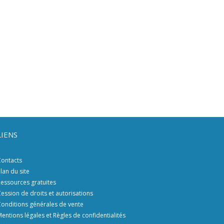
LIENS
ontacts
lan du site
essources gratuites
ession de droits et autorisations
onditions générales de vente
entions légales et Règles de confidentialités