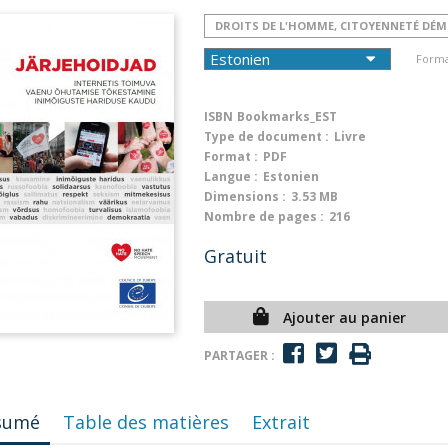
DROITS DE L'HOMME, CITOYENNETÉ DÉ
Forma
ISBN
Bookmarks_EST
Type de document :
Livre
Format :
PDF
Langue :
Estonien
Dimensions :
3.53 MB
Nombre de pages :
216
Gratuit
Ajouter au panier
PARTAGER :
sumé
Table des matières
Extrait