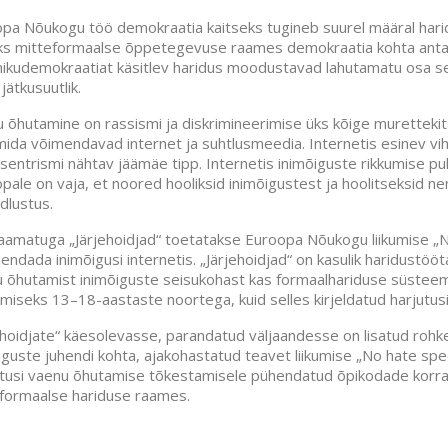
pa Nõukogu töö demokraatia kaitseks tugineb suurel määral haridus
ks mitteformaalse õppetegevuse raames demokraatia kohta antava
ikudemokraatiat käsitlev haridus moodustavad lahutamatu osa s
jätkusuutlik.
 õhutamine on rassismi ja diskrimineerimise üks kõige muretteki
mida võimendavad internet ja suhtlusmeedia. Internetis esinev vi
sentrismi nähtav jäämäe tipp. Internetis inimõiguste rikkumise puh
pale on vaja, et noored hooliksid inimõigustest ja hoolitseksid 
ndlustus.
aamatuga „Järjehoidjad“ toetatakse Euroopa Nõukogu liikumise „
endada inimõigusi internetis. „Järjehoidjad“ on kasulik haridustööt
 õhutamist inimõiguste seisukohast kas formaalhariduse süsteem
miseks 13–18-aastaste noortega, kuid selles kirjeldatud harjutu
ehoidjate“ käesolevasse, parandatud väljaandesse on lisatud rohke
iguste juhendi kohta, ajakohastatud teavet liikumise „No hate spe
tusi vaenu õhutamise tõkestamisele pühendatud õpikodade korrald
formaalse hariduse raames.