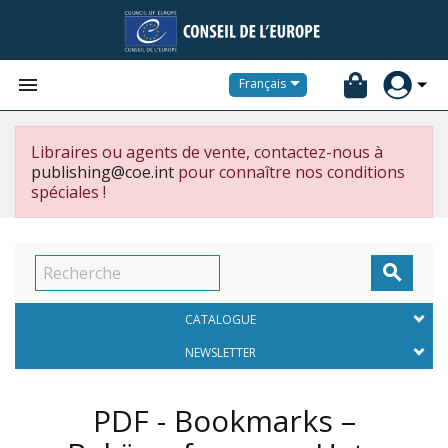


Français
Libraires ou agents de vente, contactez-nous à
publishing@coe.int
pour connaître nos conditions
spéciales !

CATALOGUE
NEWSLETTER
PDF - Bookmarks –