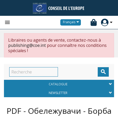


Français
Libraires ou agents de vente, contactez-nous à
publishing@coe.int
pour connaître nos conditions
spéciales !

CATALOGUE
NEWSLETTER
PDF - Обележувачи - Борба