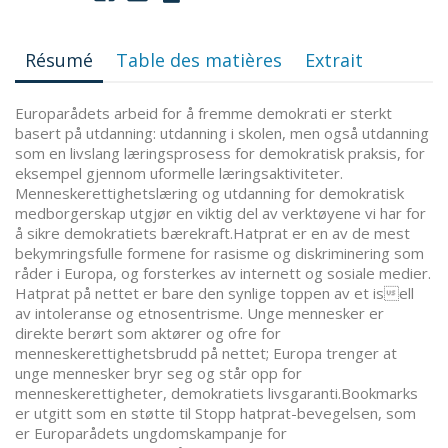
Résumé
Table des matières
Extrait
Europarådets arbeid for å fremme demokrati er sterkt
basert på utdanning: utdanning i skolen, men også utdanning
som en livslang læringsprosess for demokratisk praksis, for
eksempel gjennom uformelle læringsaktiviteter.
Menneskerettighetslæring og utdanning for demokratisk
medborgerskap utgjør en viktig del av verktøyene vi har for
å sikre demokratiets bærekraft.Hatprat er en av de mest
bekymringsfulle formene for rasisme og diskriminering som
råder i Europa, og forsterkes av internett og sosiale medier.
Hatprat på nettet er bare den synlige toppen av et isell
av intoleranse og etnosentrisme. Unge mennesker er
direkte berørt som aktører og ofre for
menneskerettighetsbrudd på nettet; Europa trenger at
unge mennesker bryr seg og står opp for
menneskerettigheter, demokratiets livsgaranti.Bookmarks
er utgitt som en støtte til Stopp hatprat-bevegelsen, som
er Europarådets ungdomskampanje for