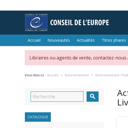
Accueil
Nouveautés
Actualités
Titres phares
Libraires ou agents de vente, contactez-nous
Vous êtes ici :
Accueil
Environnement
Environnement / Publ
Ac

Li
CATALOGUE