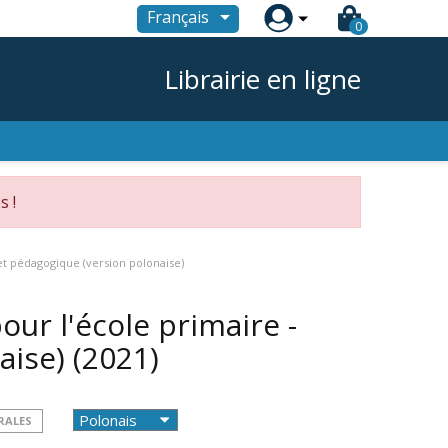

Français
0
Librairie en ligne
s !
ret pédagogique (version polonaise)
our l'école primaire -
aise)
(2021)
RALES