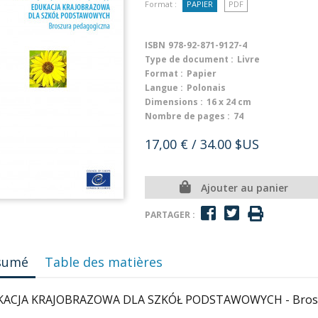
Format :
PAPIER
PDF
ISBN
978-92-871-9127-4
Type de document :
Livre
Format :
Papier
Langue :
Polonais
Dimensions :
16 x 24 cm
Nombre de pages :
74
17,00 €
/ 34.00 $US
Ajouter au panier
PARTAGER :
sumé
Table des matières
ACJA KRAJOBRAZOWA DLA SZKÓŁ PODSTAWOWYCH - Brosz