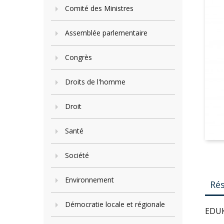
Comité des Ministres
Assemblée parlementaire
Congrès
Droits de l'homme
Droit
Santé
Société
Environnement
Ré
Démocratie locale et régionale
EDUK