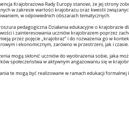
encja Krajobrazowa Rady Europy stanowi, że jej strony zo
lnych w zakresie wartości krajobrazu oraz kwestii związanyc
owaniem, w odpowiednich obszarach tematycznych.
roszura pedagogiczna Działania edukacyjne o krajobrazie d
awości i zainteresowania uczniów krajobrazem poprzez zachę
mieją przez pojęcie „krajobraz” i do rozważenia go w kont
urowym i ekonomicznym, zarówno w przestrzeni, jak i czasie.
zenia mogą skłonić uczniów do wyobrażenia sobie, jaka może 
nków społeczeństwa w aktywnym angażowaniu się w krajobr
łania te mogą być realizowane w ramach edukacji formalnej 