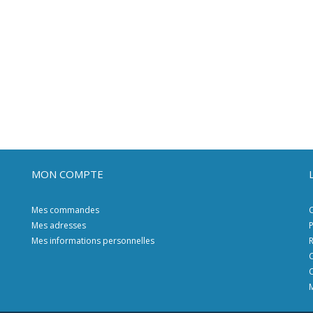
MON COMPTE
Mes commandes
C
Mes adresses
P
Mes informations personnelles
R
C
C
M