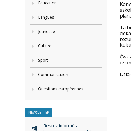
Education
Konw
szko
plan
Langues
Ta b
Jeunesse
ciek
rozu
kult
Culture
Ćwic
Sport
czło
Dzia
Communication
Questions européennes
NEWSLETTER
Restez informés