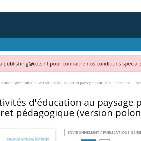
 à
publishing@coe.int
pour connaître nos conditions spéciale
ications générales
Activités d'éducation au paysage pour l'école primaire - Liv
tivités d'éducation au paysage p
vret pédagogique (version polon
ENVIRONNEMENT / PUBLICATIONS GÉNÉ