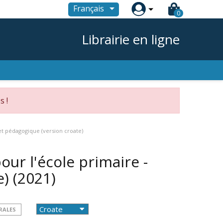

Français
0
Librairie en ligne
s !
ret pédagogique (version croate)
our l'école primaire -
e)
(2021)
RALES