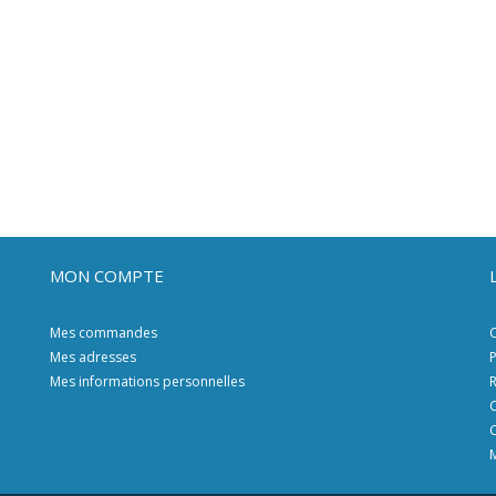
MON COMPTE
Mes commandes
C
Mes adresses
P
Mes informations personnelles
R
C
C
M