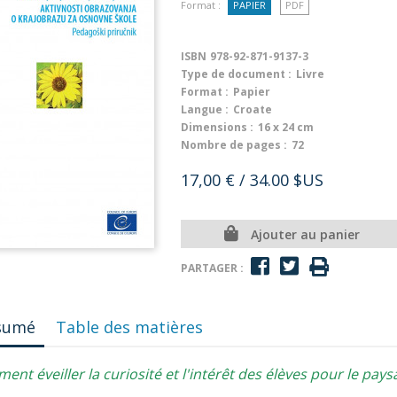
Format :
PAPIER
PDF
ISBN
978-92-871-9137-3
Type de document :
Livre
Format :
Papier
Langue :
Croate
Dimensions :
16 x 24 cm
Nombre de pages :
72
17,00 €
/ 34.00 $US
Ajouter au panier
PARTAGER :
sumé
Table des matières
nt éveiller la curiosité et l'intérêt des élèves pour le pays