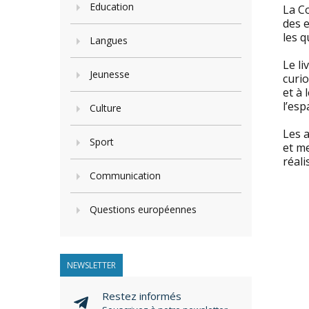
Education
La C
des e
les q
Langues
Le li
Jeunesse
curio
et à 
l’esp
Culture
Les a
Sport
et me
réali
Communication
Questions européennes
NEWSLETTER
Restez informés