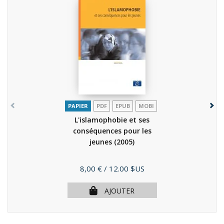
PAPIER
PDF
EPUB
MOBI
L'islamophobie et ses
conséquences pour les
jeunes
(2005)
Prix
8,00 €
/ 12.00 $US
AJOUTER