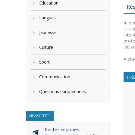
Education
Ré
Langues
In ou
it is
Jeunesse
inten
prote
indis
Culture
A stu
Sport
Communication
THÈM
Questions européennes
NEWSLETTER
Restez informés