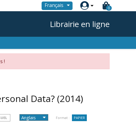

Français
0
Librairie en ligne
s !
Personal Data?
(2014)
SUEL
Format :
PAPIER