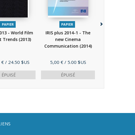
PAPIER
PAPIER
PAPIER
013 - World Film
IRIS plus 2014-1 - The
IRIS plus 2014
t Trends
(2013)
new Cinema
new Cine
Communication
(2014)
Communicati
Prix
Prix
 €
/ 24.50 $US
5,00 €
/ 5.00 $US
5,00 €
/ 5.0
ÉPUISÉ
ÉPUISÉ
ÉPUISÉ
LIENS