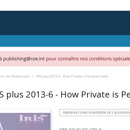
 à
publishing@coe.int
pour connaître nos conditions spéciale
en de l'Audiovisuel
IRIS plus 2013-6 - How Private is Personal Data?
IS plus 2013-6 - How Private is 
OBSERVATOIRE EUROPÉEN DE L'AUDIOVI
ISBN
978-92-871-7791-9