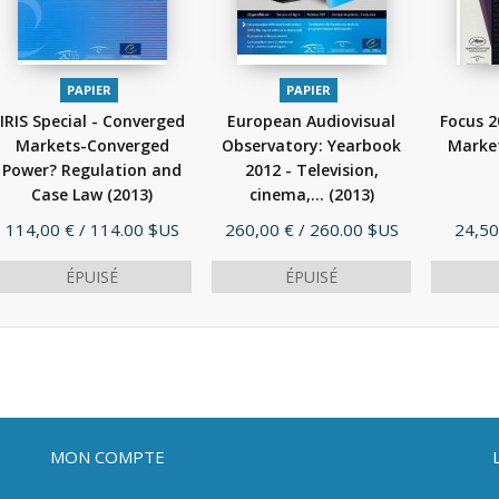
PAPIER
PAPIER
IRIS Special - Converged
European Audiovisual
Focus 2
Markets-Converged
Observatory: Yearbook
Marke
Power? Regulation and
2012 - Television,
Case Law
(2013)
cinema,...
(2013)
Prix
Prix
Prix
114,00 €
/ 114.00 $US
260,00 €
/ 260.00 $US
24,50
ÉPUISÉ
ÉPUISÉ
MON COMPTE