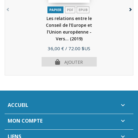
PAPIER
PDF
EPUB
Les relations entre le
Conseil de l’Europe et
l’Union européenne -
Vers...
(2019)
Prix
36,00 €
/ 72.00 $US
AJOUTER
ACCUEIL

MON COMPTE

LIENS
