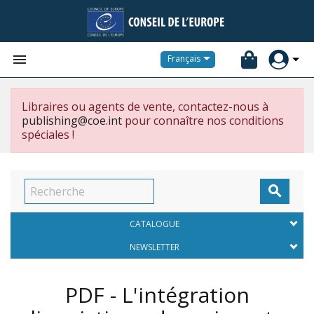


Français
Libraires ou agents de vente, contactez-nous à
publishing@coe.int
pour connaître nos conditions
spéciales !

CATALOGUE
NEWSLETTER
PDF - L'intégration