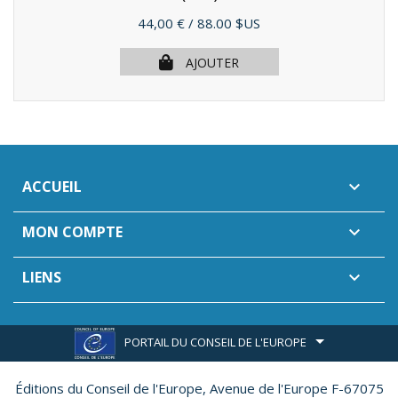
Prix
44,00 €
/ 88.00 $US
AJOUTER
ACCUEIL

MON COMPTE

LIENS

PORTAIL DU CONSEIL DE L'EUROPE
Éditions du Conseil de l'Europe,
Avenue de l'Europe F-67075