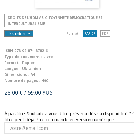
DROITS DE L'HOMME, CITOYENNETÉ DÉMOCRATIQUE ET
INTERCULTURALISME
Format :
PAPIER
PDF
ISBN
978-92-871-8782-6
Type de document :
Livre
Format :
Papier
Langue :
Ukrainien
Dimensions :
A4
Nombre de pages :
490
28,00 €
/ 59.00 $US
À paraître. Souhaitez-vous être prévenu dès sa disponibilité ? 
titre peut déjà être commandé en version numérique.