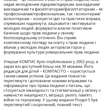
надає молодіжним лідерам/лідеркам, викладачам/
викладачкам та фасилітаторам/фасилітаторкам – як
професіоналам/професіоналкам, так і волонтерам/
волонтеркам – конкретні ідеї та практичні вправи,
спрямовані надихнути, зацікавити і мотивувати
молодих людей, формувати власне позитивне
бачення щодо прав людини у своєму
безпосередньому оточенні. Він сприяє
комплексному погляду на освіту з прав людини і
вбачає у молодих людях акторів/акторок у
формуванні культури універсальних прав людини.
Уперше КОМПАС було опубліковано у 2002 році, а
зараз він доступний більш ніж 30 мовами. Його
редакція для дітей – КОМПАСІТО – користується
таким самим успіхом. Це видання повністю
переглянуте і доповнене новими вправами та
інформацією про права людини з питань, що
стосуються інвалідності та стигматизації у зв’язку з
наявністю інвалідності, міграції, релігії, пам’яті,
війни та тероризму. У цьому виданні Розділ 5 був
переглянутий і скорочений, повний текст