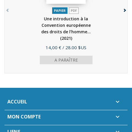
PAPIER
PDF
Une introduction à la
Convention européenne
des droits de l’homme...
(2021)
Prix
14,00 €
/ 28.00 $US
A PARAÎTRE
ACCUEIL

MON COMPTE

LIENS