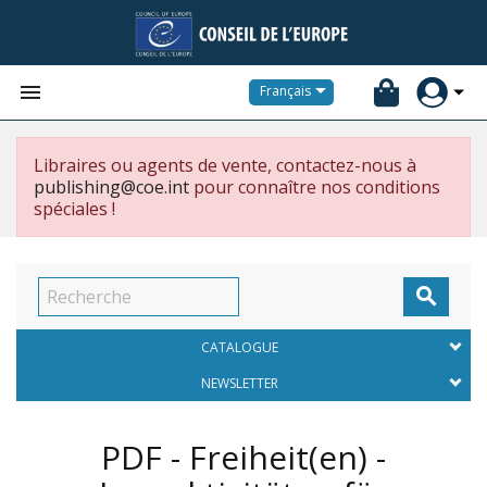


Français
Libraires ou agents de vente, contactez-nous à
publishing@coe.int
pour connaître nos conditions
spéciales !

CATALOGUE
NEWSLETTER
PDF - Freiheit(en) -