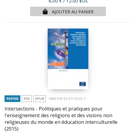
Prix
8,00 €
/ 12.00 $US
AJOUTER AU PANIER
PAPIER
PDF
EPUB
ISBN 978-92-871-8123-7
Intersections - Politiques et pratiques pour
l'enseignement des religions et des visions non
religieuses du monde en éducation interculturelle
(2015)