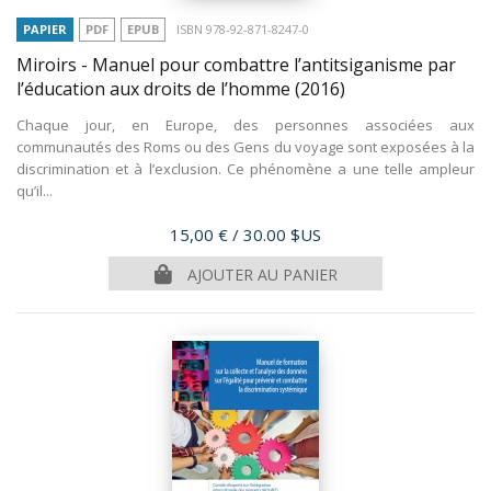
PAPIER
PDF
EPUB
ISBN 978-92-871-8247-0
Miroirs - Manuel pour combattre l’antitsiganisme par
l’éducation aux droits de l’homme
(2016)
Chaque jour, en Europe, des personnes associées aux
communautés des Roms ou des Gens du voyage sont exposées à la
discrimination et à l’exclusion. Ce phénomène a une telle ampleur
qu’il...
Prix
15,00 €
/ 30.00 $US
AJOUTER AU PANIER