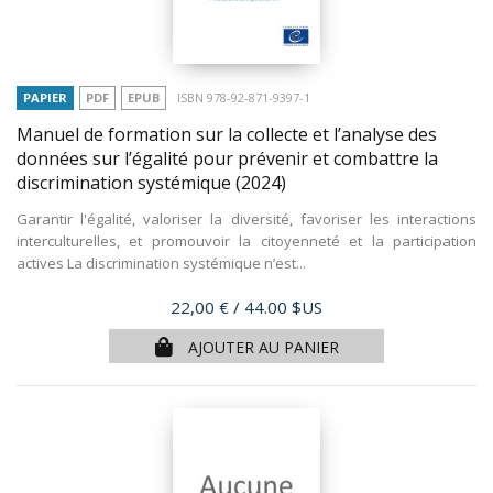
PAPIER
PDF
EPUB
ISBN 978-92-871-9397-1
Manuel de formation sur la collecte et l’analyse des
données sur l’égalité pour prévenir et combattre la
discrimination systémique
(2024)
Garantir l'égalité, valoriser la diversité, favoriser les interactions
interculturelles, et promouvoir la citoyenneté et la participation
actives La discrimination systémique n’est...
Prix
22,00 €
/ 44.00 $US
AJOUTER AU PANIER