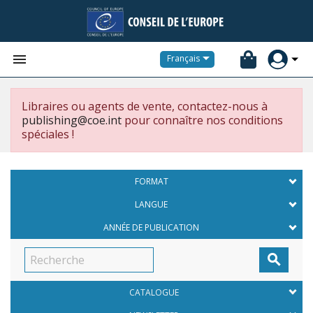


Français
Libraires ou agents de vente, contactez-nous à
publishing@coe.int
pour connaître nos conditions
spéciales !
FORMAT
LANGUE
ANNÉE DE PUBLICATION

CATALOGUE