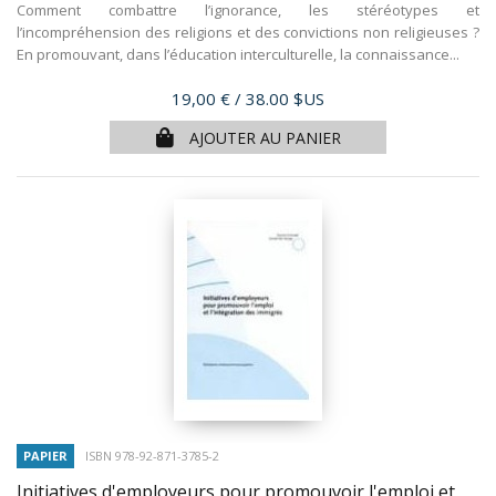
Comment combattre l’ignorance, les stéréotypes et
l’incompréhension des religions et des convictions non religieuses ?
En promouvant, dans l’éducation interculturelle, la connaissance...
Prix
19,00 €
/ 38.00 $US
AJOUTER AU PANIER
PAPIER
ISBN 978-92-871-3785-2
Initiatives d'employeurs pour promouvoir l'emploi et