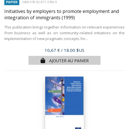
PAPIER
ISBN 978-92-871-3786-9
Initiatives by employers to promote employment and
integration of immigrants
(1999)
This publication brings together information on relevant experiences
from business as well as on community-related initiatives on the
implementation of new pragmatic concepts for...
Prix
10,67 €
/ 18.00 $US
AJOUTER AU PANIER