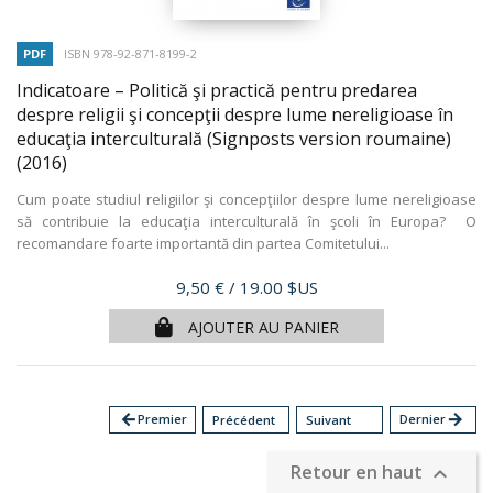
PDF
ISBN 978-92-871-8199-2
Indicatoare – Politică şi practică pentru predarea
despre religii şi concepţii despre lume nereligioase în
educaţia interculturală (Signposts version roumaine)
(2016)
Cum poate studiul religiilor şi concepţiilor despre lume nereligioase
să contribuie la educaţia interculturală în şcoli în Europa? O
recomandare foarte importantă din partea Comitetului...
Prix
9,50 €
/ 19.00 $US
AJOUTER AU PANIER
arrow_back
Premier
Dernier
arrow_forward
Précédent
Suivant
Retour en haut
