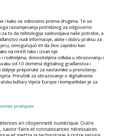
ne i kako se odnosimo prema drugima. Te se
tičkoga razumijevanja potrebnog za odgovorno
 i za to da tehnologija zadovoljava naše potrebe, a
ađanstvo nudi informacije, alate i dobru praksu za
 djecu, omogućujući im da žive zajedno kao
ko na mreži tako i izvan nje.
 i roditeljima, donositeljima odluka u obrazovanju i
e svaku od 10 domena digitalnog građanstva i
 i daljnje preporuke za nastavnike u prenošenju
vijeta. Priručnik za obrazovanje o digitalnome
sku kulturu Vijeća Europe i kompatibilan je za
 bonnes pratiques
mpétences en citoyenneté numérique. Outre
s, savoir-faire et connaissances nécessaires
ue et mettre la technologie à notre service