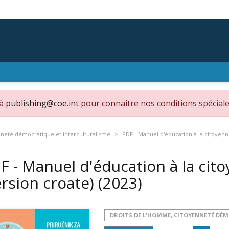
 à
publishing@coe.int
pour connaître nos conditions spéciale
nneté démocratique et interculturalisme
PDF - Manuel d'éducation à la citoyen
F - Manuel d'éducation à la ci
ersion croate)
(2023)
DROITS DE L'HOMME, CITOYENNETÉ DÉ