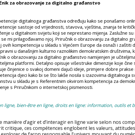
učnik za obrazovanje za digitalno građanstvo
tencije digitalnoga građanstva određuju kako se ponašamo onli
tencije sastoje od vrijednosti, stavova, vještina, znanja te kri
ženje u digitalnom svijetu koji se neprestano mijenja. Zaslužne su
 se mi prilagođavamo njoj. Priručnik o obrazovanju za digitalno gr
j ovih kompetencija u skladu s Vijećem Europe da osnaži i zaštiti
pravni u današnjim kulturno raznolikim demokratskim društvima, ka
čnik o obrazovanju za digitalno građanstvo namijenjen je učiteljima
teljima platformi. Detaljno opisuje višestruke dimenzije koje čin
čuje činjenice o svakoj domeni dajući ideje, primjere dobre prakse
tencija djeci kako bi se što lakše nosila s izazovima digitalnoga s
nstvu u skladu je s Referentnim okvirom kompetencija za demokrat
tenje s Priručnikom o internetskoj pismenosti.
en ligne, bien-être en ligne, droits en ligne: information, outils et
e manière d’agir et d’interagir en ligne varie selon nos co
rit critique, ces compétences englobent les valeurs, attitude
 explorer de façon responsable l’univers mouvant du numériq