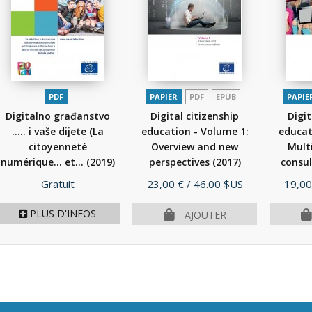
PDF
PAPIER
PDF
EPUB
PAPIE
Digitalno građanstvo
Digital citizenship
Digit
..... i vaše dijete (La
education - Volume 1:
educat
citoyenneté
Overview and new
Mult
numérique... et...
(2019)
perspectives
(2017)
consul
Prix
Prix
Prix
Gratuit
23,00 €
/ 46.00 $US
19,00
PLUS D'INFOS
AJOUTER