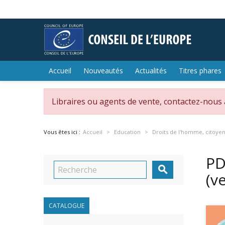
Accueil
Nouveautés
Actualités
Titres phares
Libraires ou agents de vente, contactez-nous
Vous êtes ici :
Accueil
Education
Droits de l'homme, citoye
PD

(v
CATALOGUE