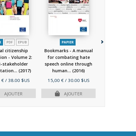
R
PDF
EPUB
PAPIER
PDF
al citizenship
Bookmarks - A manual
Internet Lit
ion - Volume 2:
for combating hate
Handbook
(
i-stakeholder
speech online through
tation...
(2017)
human...
(2016)
Prix
Prix
 €
/ 38.00 $US
15,00 €
/ 30.00 $US
Gratuit
PLUS D'I
AJOUTER
AJOUTER