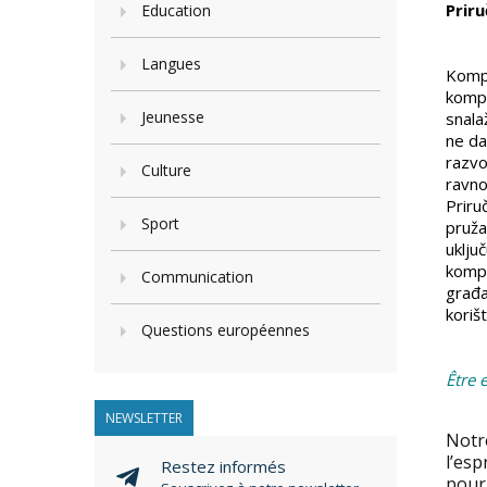
Prir
Education
Langues
Kompe
kompe
Jeunesse
snala
ne da
razvo
Culture
ravno
Priru
Sport
pruža
uklju
kompe
Communication
građa
koriš
Questions européennes
Être 
NEWSLETTER
Notr
l’esp
Restez informés
pour