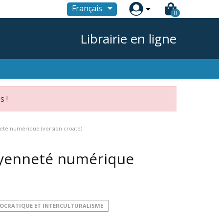

Français
0
Librairie en ligne
s !
neté numérique (version croate)
toyenneté numérique
MOCRATIQUE ET INTERCULTURALISME