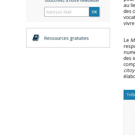
Souscrivez à notre newsletter
au li
des 
OK
vocat
vivre
Ressources gratuites
Le
Ma
respo
numér
des i
comp
cito
élabo
THÈM