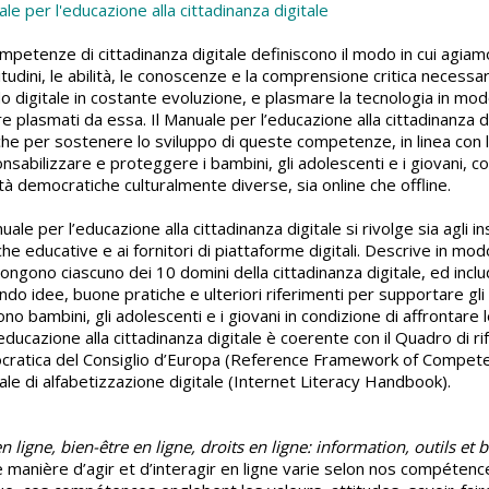
le per l'educazione alla cittadinanza digitale
mpetenze di cittadinanza digitale definiscono il modo in cui agiam
titudini, le abilità, le conoscenze e la comprensione critica necess
 digitale in costante evoluzione, e plasmare la tecnologia in mo
e plasmati da essa. Il Manuale per l’educazione alla cittadinanza d
che per sostenere lo sviluppo di queste competenze, in linea con l
nsabilizzare e proteggere i bambini, gli adolescenti e i giovani, 
tà democratiche culturalmente diverse, sia online che offline.
uale per l’educazione alla cittadinanza digitale si rivolge sia agli i
iche educative e ai fornitori di piattaforme digitali. Descrive in m
ngono ciascuno dei 10 domini della cittadinanza digitale, ed incl
ndo idee, buone pratiche e ulteriori riferimenti per supportare gl
no bambini, gli adolescenti e i giovani in condizione di affrontare 
’educazione alla cittadinanza digitale è coerente con il Quadro di 
ratica del Consiglio d’Europa (Reference Framework of Competen
le di alfabetizzazione digitale (Internet Literacy Handbook).
en ligne, bien-être en ligne, droits en ligne: information, outils et
 manière d’agir et d’interagir en ligne varie selon nos compétenc