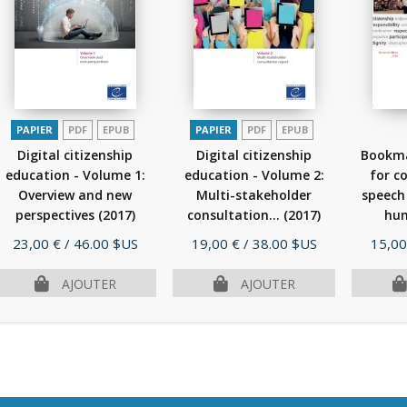
PAPIER
PDF
EPUB
PAPIER
PDF
EPUB
Digital citizenship
Digital citizenship
Bookma
education - Volume 1:
education - Volume 2:
for c
Overview and new
Multi-stakeholder
speech
perspectives
(2017)
consultation...
(2017)
hum
Prix
Prix
Prix
23,00 €
/ 46.00 $US
19,00 €
/ 38.00 $US
15,00
AJOUTER
AJOUTER