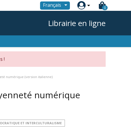

Français
0
Librairie en ligne
s !
eté numérique (version italienne)
toyenneté numérique
MOCRATIQUE ET INTERCULTURALISME