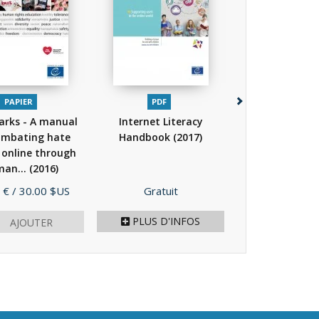
PAPIER
PDF
PAPIER
P
rks - A manual
Internet Literacy
Reference fr
ombating hate
Handbook
(2017)
of competenc
 online through
democratic cul
an...
(2016)
volumes)
(
Prix
Prix
 €
/ 30.00 $US
Gratuit
67,00 €
/ 134
PLUS D'INFOS
AJOUTER
AJOU