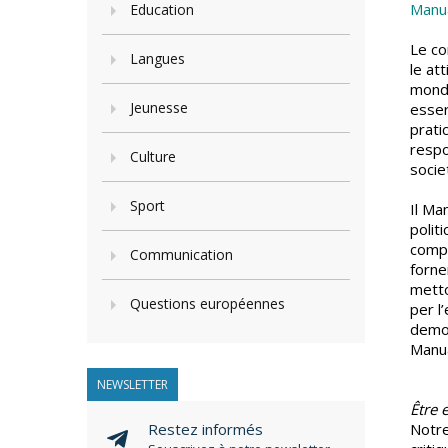
Manua
Education
Le co
Langues
le at
mondo
Jeunesse
esser
prati
respo
Culture
socie
Sport
Il Man
polit
compo
Communication
forne
metto
Questions européennes
per l
democ
Manua
NEWSLETTER
Être 
Restez informés
Notre