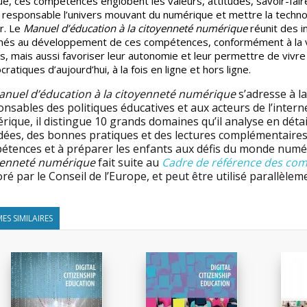
que, ces compétences englobent les valeurs, attitudes, savoir-fa
 responsable l’univers mouvant du numérique et mettre la technolo
r. Le
Manuel d’éducation à la citoyenneté numérique
réunit des i
nés au développement de ces compétences, conformément à la voc
s, mais aussi favoriser leur autonomie et leur permettre de vivr
ratiques d’aujourd’hui, à la fois en ligne et hors ligne.
nuel d’éducation à la citoyenneté numérique
s’adresse à l
nsables des politiques éducatives et aux acteurs de l’intern
ique, il distingue 10 grands domaines qu’il analyse en détail
dées, des bonnes pratiques et des lectures complémentaires 
étences et à préparer les enfants aux défis du monde numé
yenneté numérique
fait suite au
Cadre de référence des com
ré par le Conseil de l’Europe, et peut être utilisé parallèle
ES SIMILAIRES