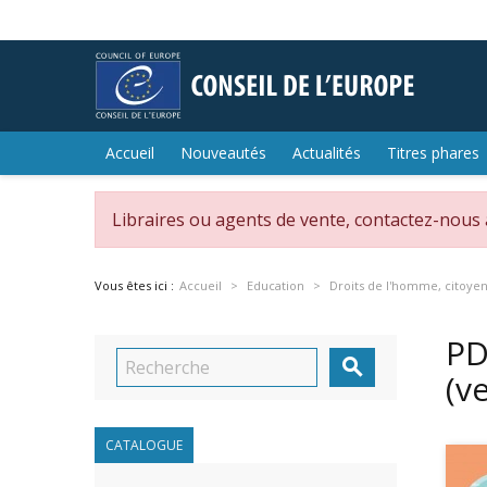
Accueil
Nouveautés
Actualités
Titres phares
Libraires ou agents de vente, contactez-nous
Vous êtes ici :
Accueil
Education
Droits de l'homme, citoye
PD

(v
CATALOGUE