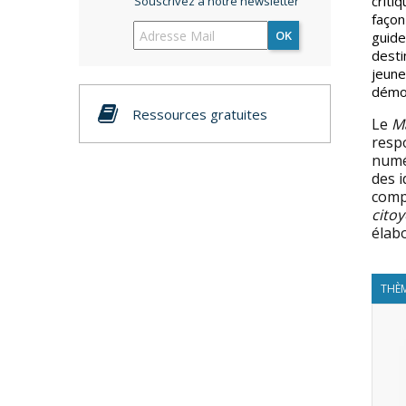
criti
Souscrivez à notre newsletter
façon
OK
guide
desti
jeune
démoc
Ressources gratuites
Le
Ma
respo
numér
des i
comp
cito
élabo
THÈM