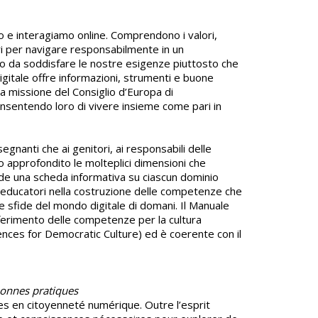
o e interagiamo online. Comprendono i valori,
ari per navigare responsabilmente in un
do da soddisfare le nostre esigenze piuttosto che
igitale offre informazioni, strumenti e buone
a missione del Consiglio d’Europa di
consentendo loro di vivere insieme come pari in
nsegnanti che ai genitori, ai responsabili delle
odo approfondito le molteplici dimensioni che
ude una scheda informativa su ciascun dominio
i educatori nella costruzione delle competenze che
le sfide del mondo digitale di domani. Il Manuale
riferimento delle competenze per la cultura
ces for Democratic Culture) ed è coerente con il
 bonnes pratiques
es en citoyenneté numérique. Outre l’esprit