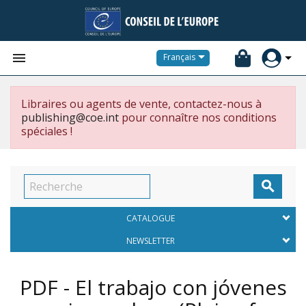


Français
Libraires ou agents de vente, contactez-nous à
publishing@coe.int
pour connaître nos conditions
spéciales !

CATALOGUE
NEWSLETTER
PDF - El trabajo con jóvenes