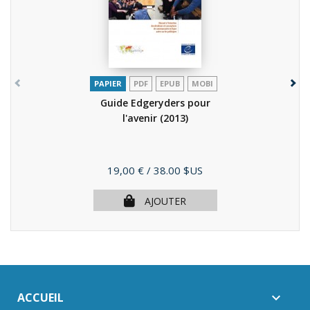
PAPIER
PDF
EPUB
MOBI
Guide Edgeryders pour
l'avenir
(2013)
Prix
19,00 €
/ 38.00 $US
AJOUTER
ACCUEIL
