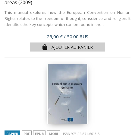
areas
(2009)
This manual explores how the European Convention on Human
Rights relates to the freedom of thought, conscience and religion. It
identifies the key concepts which can be found in the...
Prix
25,00 €
/ 50.00 $US
AJOUTER AU PANIER
PAPIER
PDF
EPUB
MOBI
ISBN 978-92-871-6613-5