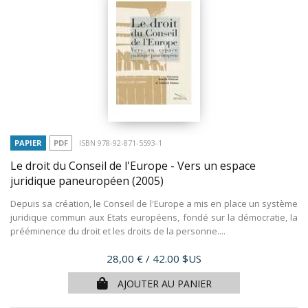
PAPIER
PDF
ISBN 978-92-871-5593-1
Le droit du Conseil de l'Europe - Vers un espace
juridique paneuropéen
(2005)
Depuis sa création, le Conseil de l'Europe a mis en place un système
juridique commun aux Etats européens, fondé sur la démocratie, la
prééminence du droit et les droits de la personne....
Prix
28,00 €
/ 42.00 $US
AJOUTER AU PANIER