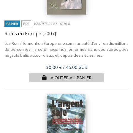
PAPIER
PDF
ISBN 978-92-871-6050-8
Roms en Europe
(2007)
Les Roms forment en Europe une communauté d'environ dix millions
de personnes. Ils sont méconnus, enfermés dans des stéréotypes
négatifs bâtis autour d'eux, et, depuis des siècles, les...
Prix
30,00 €
/ 45.00 $US
AJOUTER AU PANIER