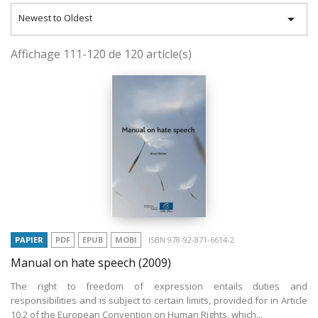

Newest to Oldest
Affichage 111-120 de 120 article(s)
PAPIER
PDF
EPUB
MOBI
ISBN 978-92-871-6614-2
Manual on hate speech
(2009)
The right to freedom of expression entails duties and
responsibilities and is subject to certain limits, provided for in Article
10.2 of the European Convention on Human Rights, which...