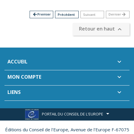
arrow_back
Premier
Dernier
arrow_forward
Précédent
Suivant
Retour en haut

ACCUEIL

MON COMPTE

LIENS

PORTAIL DU CONSEIL DE L'EUROPE
Éditions du Conseil de l'Europe,
Avenue de l'Europe F-67075