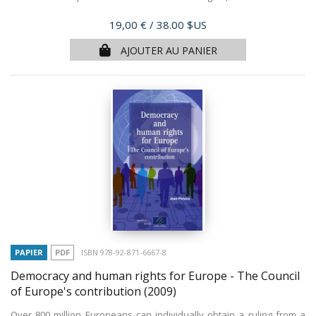
Prix
19,00 €
/ 38.00 $US
AJOUTER AU PANIER
PAPIER
PDF
ISBN 978-92-871-6667-8
Democracy and human rights for Europe - The Council
of Europe's contribution
(2009)
Over 800 million Europeans can individually obtain a ruling from a