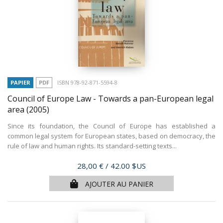
PAPIER
PDF
ISBN 978-92-871-5594-8
Council of Europe Law - Towards a pan-European legal
area
(2005)
Since its foundation, the Council of Europe has established a
common legal system for European states, based on democracy, the
rule of law and human rights. Its standard-setting texts...
Prix
28,00 €
/ 42.00 $US
AJOUTER AU PANIER