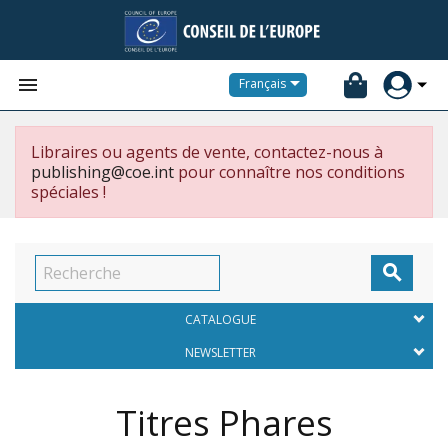


Français
Libraires ou agents de vente, contactez-nous à
publishing@coe.int
pour connaître nos conditions
spéciales !

CATALOGUE
NEWSLETTER
Titres Phares