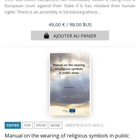
European court against their State if it has violated their human
rights. There is an assembly in Strasbourg where...
Prix
49,00 €
/ 98.00 $US
AJOUTER AU PANIER
PAPIER
PDF
EPUB
MOBI
ISBN 978-92-871-6616-6
Manual on the wearing of religious symbols in public