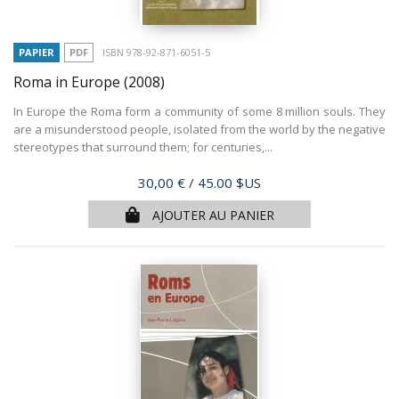
PAPIER
PDF
ISBN 978-92-871-6051-5
Roma in Europe
(2008)
In Europe the Roma form a community of some 8 million souls. They
are a misunderstood people, isolated from the world by the negative
stereotypes that surround them; for centuries,...
Prix
30,00 €
/ 45.00 $US
AJOUTER AU PANIER