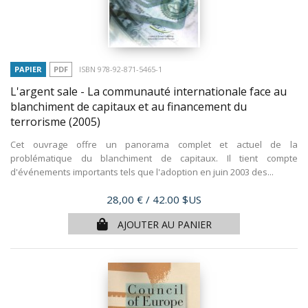
PAPIER
PDF
ISBN 978-92-871-5465-1
L'argent sale - La communauté internationale face au
blanchiment de capitaux et au financement du
terrorisme
(2005)
Cet ouvrage offre un panorama complet et actuel de la
problématique du blanchiment de capitaux. Il tient compte
d'événements importants tels que l'adoption en juin 2003 des...
Prix
28,00 €
/ 42.00 $US
AJOUTER AU PANIER