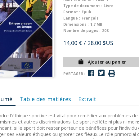
Type de document :
Livre
Format :
Epub
Langue :
Français
Dimensions :
1,7 MB
Nombre de pages :
208
14,00 €
/ 28.00 $US
Ajouter au panier
PARTAGER :
sumé
Table des matières
Extrait
dre l'éthique sportive est vital pour remédier aux problèmes de l
mismes et autres discriminations. Le sport reflète ni plus ni moins 
dant, si le sport doit rester porteur de bénéfices pour l'individu 
ger ses valeurs éthiques ou ignorer ces fléaux.Le rôle primordial d