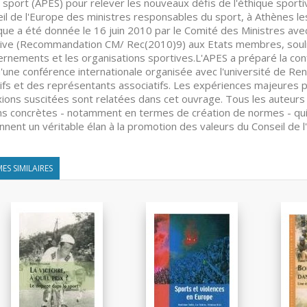
e sport (APES) pour relever les nouveaux défis de l'éthique sport
il de l'Europe des ministres responsables du sport, à Athènes l
ique a été donnée le 16 juin 2010 par le Comité des Ministres ave
ive (Recommandation CM/ Rec(2010)9) aux Etats membres, soulign
rnements et les organisations sportives.L'APES a préparé la conf
d'une conférence internationale organisée avec l'université de Re
ifs et des représentants associatifs. Les expériences majeures p
xions suscitées sont relatées dans cet ouvrage. Tous les auteur
ns concrètes - notamment en termes de création de normes - qui 
nnent un véritable élan à la promotion des valeurs du Conseil de l
ES SIMILAIRES