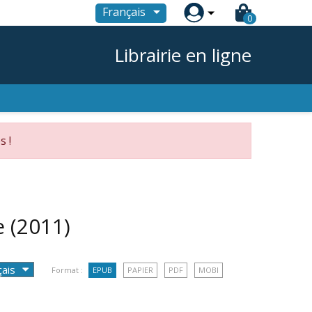

Français
0
Librairie en ligne
s !
pe
(2011)
Format :
EPUB
PAPIER
PDF
MOBI