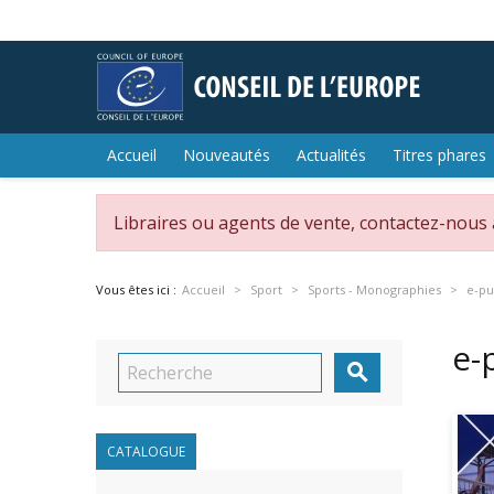
Accueil
Nouveautés
Actualités
Titres phares
Libraires ou agents de vente, contactez-nous
Vous êtes ici :
Accueil
Sport
Sports - Monographies
e-pu
e-

CATALOGUE