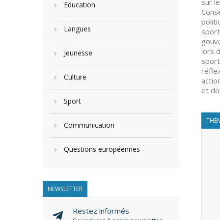
sur l
Education
Conse
polit
Langues
sport
gouve
lors 
Jeunesse
sport
réfle
Culture
actio
et do
Sport
THÈM
Communication
Questions européennes
NEWSLETTER
Restez informés