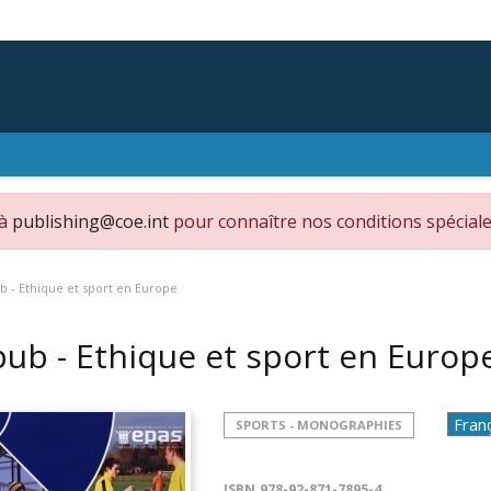
 à
publishing@coe.int
pour connaître nos conditions spéciale
b - Ethique et sport en Europe
pub - Ethique et sport en Euro
SPORTS - MONOGRAPHIES
ISBN
978-92-871-7895-4