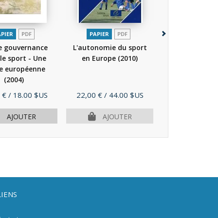
APIER
PDF
PAPIER
PDF
e gouvernance
L'autonomie du sport
Le sport à l'ép
le sport - Une
en Europe
(2010)
la diversité cu
e européenne
(2010)
(2004)
Prix
Prix
 €
/ 18.00 $US
22,00 €
/ 44.00 $US
16,00 €
/ 32.
AJOUTER
AJOUTER
AJOU
LIENS