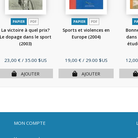
PAPIER
PDF
PAPIER
PDF
P
La victoire à quel prix?
Sports et violences en
Bonn
Le dopage dans le sport
Europe
(2004)
dans 
(2003)
étud
Prix
Prix
Prix
23,00 €
/ 35.00 $US
19,00 €
/ 29.00 $US
12,00
AJOUTER
AJOUTER
MON COMPTE