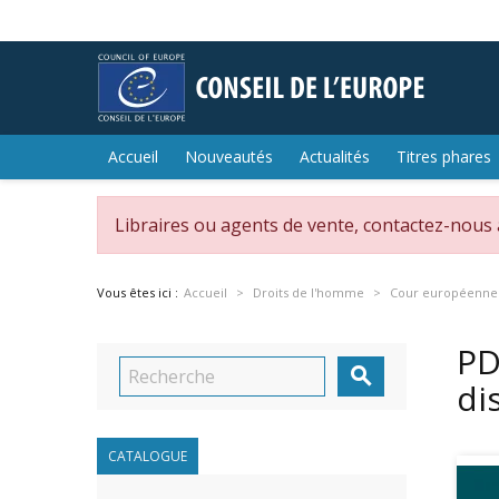
Accueil
Nouveautés
Actualités
Titres phares
Libraires ou agents de vente, contactez-nous
Vous êtes ici :
Accueil
Droits de l'homme
Cour européenne 
PD

di
CATALOGUE