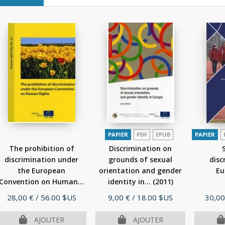
PAPIER
PDF
EPUB
PAPIER
The prohibition of
Discrimination on
discrimination under
grounds of sexual
disc
the European
orientation and gender
Eu
Convention on Human...
identity in...
(2011)
(2010)
Prix
Prix
Prix
28,00 €
/ 56.00 $US
9,00 €
/ 18.00 $US
30,00
AJOUTER
AJOUTER