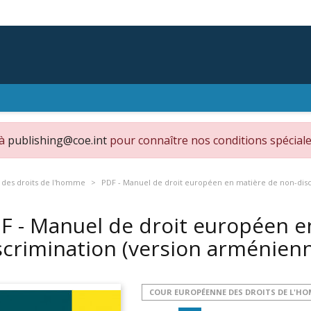
 à
publishing@coe.int
pour connaître nos conditions spéciale
des droits de l'homme
PDF - Manuel de droit européen en matière de non-disc
F - Manuel de droit européen e
scrimination (version arménien
COUR EUROPÉENNE DES DROITS DE L'H