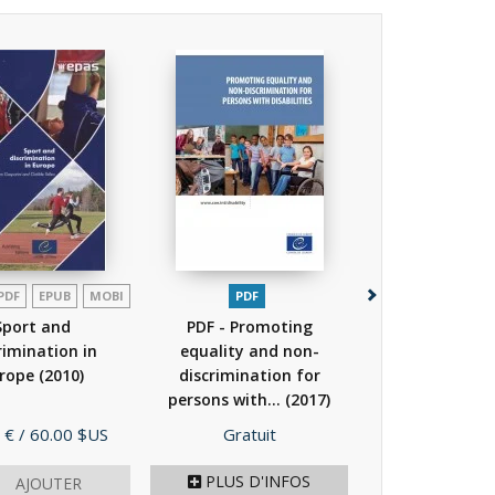
PDF
EPUB
MOBI
PDF
PDF
EPUB
Sport and
PDF - Promoting
PDF - Case law
rimination in
equality and non-
European Co
rope
(2010)
discrimination for
Human Rights 
persons with...
(2017)
to...
(201
Prix
Prix
 €
/ 60.00 $US
Gratuit
Gratuit
PLUS D'INFOS
AJOUTER
AJOU