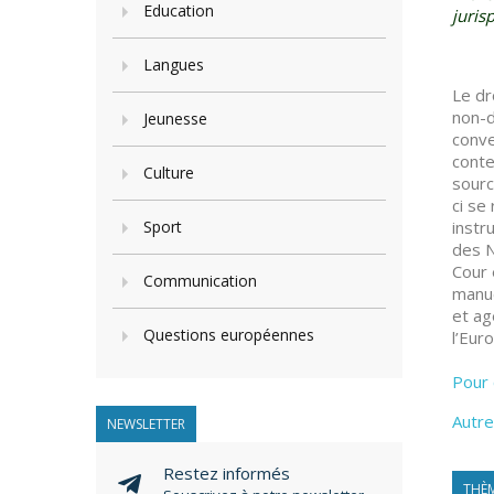
Education
juris
Langues
Le dr
non-d
Jeunesse
conve
conte
Culture
sourc
ci se
Sport
instr
des N
Cour 
Communication
manue
et ag
Questions européennes
l’Eur
Pour 
Autre
NEWSLETTER
Restez informés
THÈM