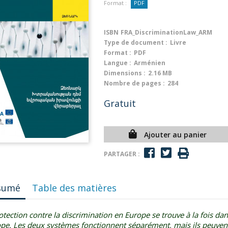
Format :
PDF
ISBN
FRA_DiscriminationLaw_ARM
Type de document :
Livre
Format :
PDF
Langue :
Arménien
Dimensions :
2.16 MB
Nombre de pages :
284
Gratuit
Ajouter au panier
PARTAGER :
sumé
Table des matières
otection contre la discrimination en Europe se trouve à la fois dans
ope. Les deux systèmes fonctionnent séparément, mais ils peuvent 