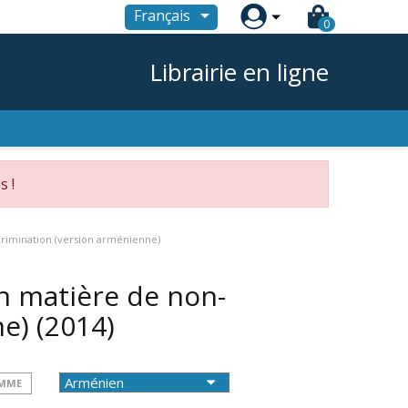

Français
0
Librairie en ligne
s !
rimination (version arménienne)
n matière de non-
ne)
(2014)
OMME