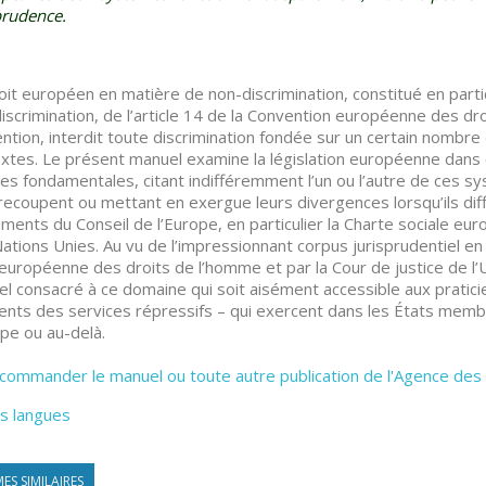
prudence.
oit européen en matière de non-discrimination, constitué en parti
iscrimination, de l’article 14 de la Convention européenne des dr
ntion, interdit toute discrimination fondée sur un certain nombr
xtes. Le présent manuel examine la législation européenne dans 
es fondamentales, citant indifféremment l’un ou l’autre de ces 
 recoupent ou mettant en exergue leurs divergences lorsqu’ils diff
uments du Conseil de l’Europe, en particulier la Charte sociale eu
ations Unies. Au vu de l’impressionnant corpus jurisprudentiel en 
européenne des droits de l’homme et par la Cour de justice de l’U
l consacré à ce domaine qui soit aisément accessible aux praticie
ents des services répressifs – qui exercent dans les États memb
ope ou au-delà.
commander le manuel ou toute autre publication de l'Agence des
s langues
ES SIMILAIRES